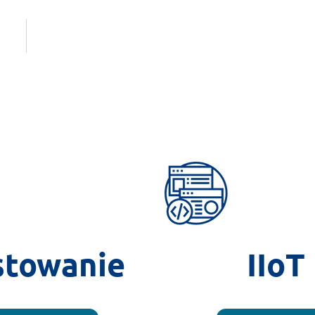
stowanie
IIoT