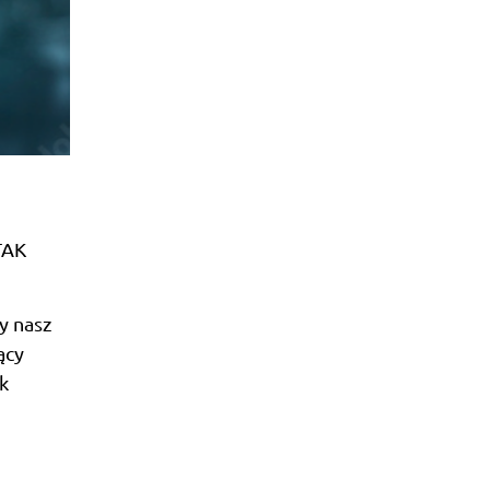
TAK
y nasz
ący
k