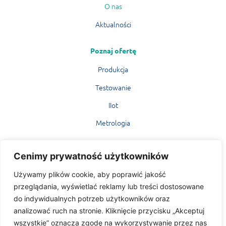
O nas
Aktualności
Poznaj ofertę
Produkcja
Testowanie
IIot
Metrologia
MERICORE
Cenimy prywatność użytkowników
Mariusz Kożuchowski
Używamy plików cookie, aby poprawić jakość
Ul. Przejazd 4/64
przeglądania, wyświetlać reklamy lub treści dostosowane
02-654 Warszawa
do indywidualnych potrzeb użytkowników oraz
mericore@mericore.com
analizować ruch na stronie. Kliknięcie przycisku „Akceptuj
wszystkie” oznacza zgodę na wykorzystywanie przez nas