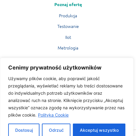
Poznaj ofertę
Produkcja
Testowanie
IIot
Metrologia
MERICORE
Cenimy prywatność użytkowników
Mariusz Kożuchowski
Używamy plików cookie, aby poprawić jakość
Ul. Przejazd 4/64
przeglądania, wyświetlać reklamy lub treści dostosowane
02-654 Warszawa
do indywidualnych potrzeb użytkowników oraz
mericore@mericore.com
analizować ruch na stronie. Kliknięcie przycisku „Akceptuj
wszystkie” oznacza zgodę na wykorzystywanie przez nas
Tel.
+ 48 608 440 557
plików cookie.
Polityka Cookie
Dostosuj
Odrzuć
Akceptuj wszystko
Copyright © 2019 MERICORE